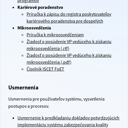
programov
Kariérové poradenstvo
Príručka k zápisu do registra poskytovateľov
kariérového poradenstva pre dospelých
Mikroosvedčenia
Príručka k mikroosvedčeniam
Žiadosť o posúdenie VP vedúceho k získaniu
mikroosvedčenia (.rtf)
Žiadosť o posúdenie VP vedúceho k získaniu
mikroosvedčenia (.pdf)
Číselník ISCET FoET
Usmernenia
Usmernenia pre používateľov systému, vysvetlenia
postupov a procesov.
Usmernenie k predkladaniu dokladov potvrdzujúcich
implementáciu systému zabezpečovania kvality