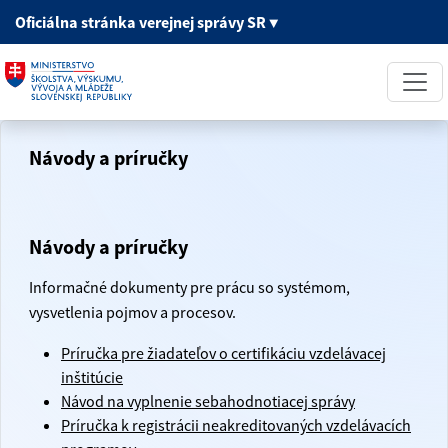
Oficiálna stránka
verejnej správy SR
▼
Návody a príručky
Návody a príručky
Informačné dokumenty pre prácu so systémom,
vysvetlenia pojmov a procesov.
Príručka pre žiadateľov o certifikáciu vzdelávacej
inštitúcie
Návod na vyplnenie sebahodnotiacej správy
Príručka k registrácii neakreditovaných vzdelávacích