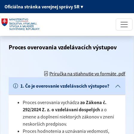
Oficiálna stránka
verejnej správy SR
▼
Proces overovania vzdelávacích výstupov
Príručka na stiahnutie vo formáte .pdf
1. Čo je overovanie vzdelávacích výstupov?
Proces overovania vychádza
zo Zákona č.
292/2024 Z. z. o vzdelávaní dospelých
a o
zmene a doplnení niektorých zákonov v znení
neskorších predpisov.
Proces hodnotenia a uznávania vedomostí,