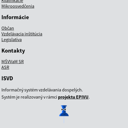
Kvalifikácie
Mikroosvedčenia
Informácie
Občan
Vzdelávacia inštitúcia
Legislatíva
Kontakty
MŠVVaM SR
ASR
ISVD
Informačný systém vzdelávania dospelých.
Systém je realizovaný v rámci
projektu EPIVU
.