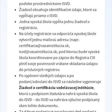
podobe prostredníctvom ISVD.
Žiadosť obsahuje identifikačné údaje, ktoré sa
vypĺňajú priamo v ISVD.
Jedna vysoká škola vypĺňa jednu žiadosť o
registráciu.
Na účely registrácie sa odporúča vysokej škole
vytvoriť jednu mailovú adresu (napr.
certifikacia@vasainstitucia.sk,
isvd@vasainstitucia.sk, pod ktorou bude vysoká
škola koordinovane po zápise do Registra CVI
plniť svoje povinnosti vrátane vkladania údajov
do príslušných registrov.
Po vyplnení všetkých údajov a po
podaní/odoslaní do ISVD sa následne vygeneruje
Žiadosť o certifikáciu vzdelávacej inštitúcie
,
ktorú s podpisom štatutára nahrá vysoká škola
do ISVD – do ISVD sa nahráva výlučne podpísaný
sken tohto dokumentu.
Za dátum podania je považovaný deň podania