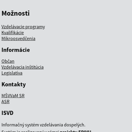
Možnosti
Vzdelávacie programy
Kvalifikácie
Mikroosvedčenia
Informácie
Občan
Vzdelávacia inštitúcia
Legislatíva
Kontakty
MŠVVaM SR
ASR
ISVD
Informačný systém vzdelávania dospelých.
Systém je realizovaný v rámci
projektu EPIVU
.