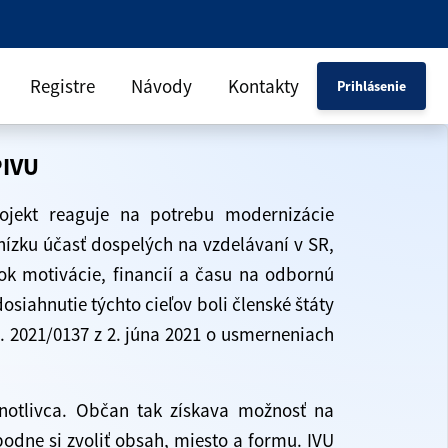
Registre
Návody
Kontakty
Prihlásenie
PIVU
rojekt reaguje na potrebu modernizácie
ízku účasť dospelých na vzdelávaní v SR,
k motivácie, financií a času na odbornú
siahnutie týchto cieľov boli členské štáty
č. 2021/0137 z 2. júna 2021 o usmerneniach
notlivca. Občan tak získava možnosť na
odne si zvoliť obsah, miesto a formu. IVU