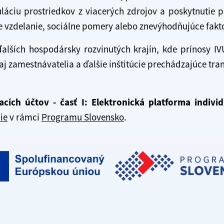
láciu prostriedkov z viacerých zdrojov a poskytnutie
e vzdelanie, sociálne pomery alebo znevýhodňujúce fakt
ďalších hospodársky rozvinutých krajín, kde prínosy IV
 aj zamestnávatelia a ďalšie inštitúcie prechádzajúce tr
cích účtov - časť I: Elektronická platforma indivi
ie
v rámci
Programu Slovensko
.