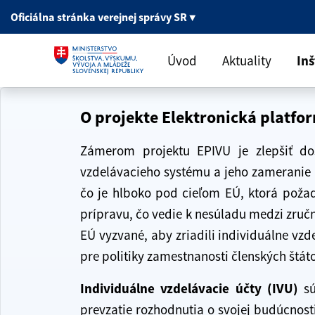
Oficiálna stránka
verejnej správy SR
▼
Úvod
Aktuality
Inš
O projekte Elektronická platfo
Zámerom projektu EPIVU je zlepšiť dos
vzdelávacieho systému a jeho zameranie 
čo je hlboko pod cieľom EÚ, ktorá poža
prípravu, čo vedie k nesúladu medzi zručn
EÚ vyzvané, aby zriadili individuálne vzd
pre politiky zamestnanosti členských štáto
Individuálne vzdelávacie účty (IVU)
sú
prevzatie rozhodnutia o svojej budúcnost