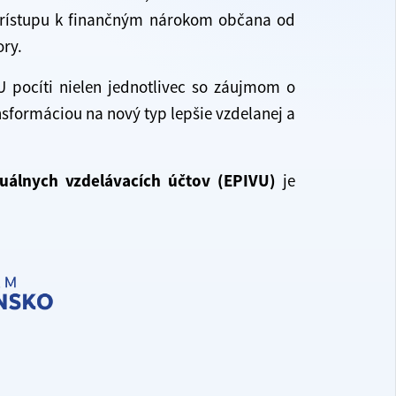
 prístupu k finančným nárokom občana od
ory.
U pocíti nielen jednotlivec so záujmom o
ansformáciou na nový typ lepšie vzdelanej a
duálnych vzdelávacích účtov (EPIVU)
je