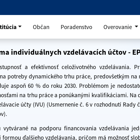
titúcia
Občan
Poradenstvo
Overovanie
rma individuálnych vzdelávacích účtov - E
tupnosť a efektívnosť celoživotného vzdelávania. P
na potreby dynamického trhu práce, predovšetkým na n
duje aspoň 60 % do roku 2030. Problémom je nedostato
osťami na trhu práce a ponúkanými kvalifikáciami. Na do
elávacie účty (IVU) (Usmernenie č. 6 v rozhodnutí Rady 
v).
 vytvárané na podporu financovania vzdelávania jed
i formou ďalšieho vzdelávania, pričom má možnosť slob