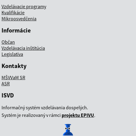
Vzdelávacie programy
Kvalifikácie
Mikroosvedčenia
Informácie
Občan
Vzdelávacia inštitúcia
Legislatíva
Kontakty
MŠVVaM SR
ASR
ISVD
Informačný systém vzdelávania dospelých.
Systém je realizovaný v rámci
projektu EPIVU
.