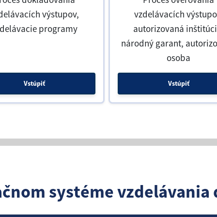
delávacích výstupov,
vzdelávacích výstupo
zdelávacie programy
autorizovaná inštitúci
národný garant, autoriz
osoba
Vstúpiť
Vstúpiť
ačnom systéme vzdelávania 