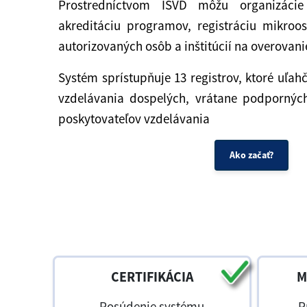
Prostredníctvom ISVD môžu organizácie 
akreditáciu programov, registráciu mikroo
autorizovaných osôb a inštitúcií na overovan
Systém sprístupňuje 13 registrov, ktoré uľah
vzdelávania dospelých, vrátane podpornýc
poskytovateľov vzdelávania
Ako začať?
CERTIFIKÁCIA
M
Posúdenie systému
P