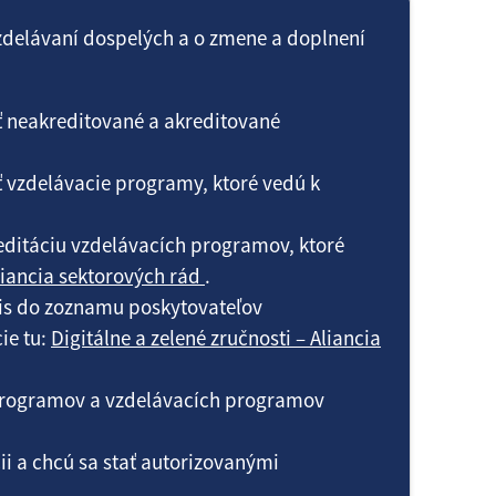
vzdelávaní dospelých a o zmene a doplnení
ať neakreditované a akreditované
ať vzdelávacie programy, ktoré vedú k
reditáciu vzdelávacích programov, ktoré
liancia sektorových rád
.
ápis do zoznamu poskytovateľov
ie tu:
Digitálne a zelené zručnosti – Aliancia
 programov a vzdelávacích programov
cii a chcú sa stať autorizovanými