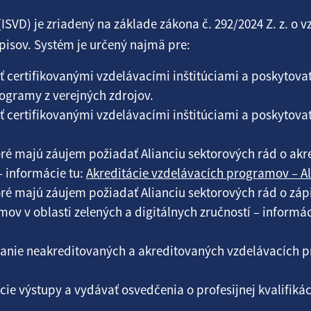
SVD) je zriadený na základe zákona č. 292/2024 Z. z. o 
pisov. Systém je určený najmä pre:
tať certifikovanými vzdelávacími inštitúciami a poskytov
ogramy z verejných zdrojov.
tať certifikovanými vzdelávacími inštitúciami a poskytov
ktoré majú záujem požiadať Alianciu sektorových rád o ak
 – informácie tu:
Akreditácie vzdelávacích programov – A
ktoré majú záujem požiadať Alianciu sektorových rád o z
v v oblasti zelených a digitálnych zručností – informác
vanie neakreditovaných a akreditovaných vzdelávacích
acie výstupy a vydávať osvedčenia o profesijnej kvalifiká