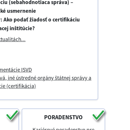
áciu (sebahodnotiaca správa) –
ké usmernenie
 Ako podať žiadosť o certifikáciu
cej inštitúcie?
tualitách...
entácie ISVD
á, iné ústredné orgány štátnej správy a
ie (certifikácia)
PORADENSTVO
Kariérové poradenstvo pre