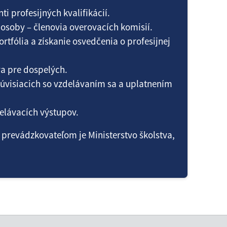
 profesijných kvalifikácií.
osoby – členovia overovacích komisií.
tfólia a získanie osvedčenia o profesijnej
va pre dospelých.
súvisiacich so vzdelávaním sa a uplatnením
delávacích výstupov.
 prevádzkovateľom je Ministerstvo školstva,