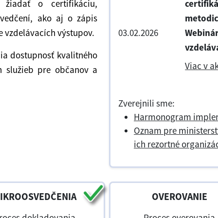
žiadať o certifikáciu,
certifik
svedčení, ako aj o zápis
metodic
ie vzdelávacích výstupov.
03.02.2026
Webinár:
vzdeláva
čia dostupnosť kvalitného
Viac v ak
h služieb pre občanov a
Zverejnili sme:
Harmonogram implem
Oznam pre ministerstv
ich rezortné organizác
IKROOSVEDČENIA
OVEROVANIE
roces dokladovania
Proces overovania