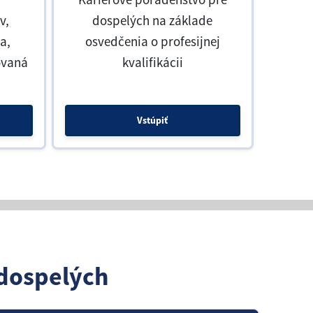
v,
dospelých na základe
a,
osvedčenia o profesijnej
ovaná
kvalifikácii
Vstúpiť
dospelých