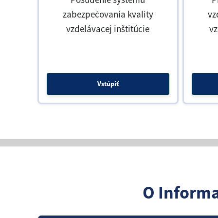
zabezpečovania kvality
vz
vzdelávacej inštitúcie
v
Vstúpiť
O Inform