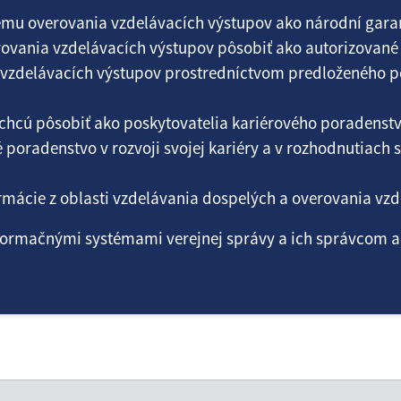
ému overovania vzdelávacích výstupov ako národní garanti
ovania vzdelávacích výstupov pôsobiť ako autorizované 
vzdelávacích výstupov prostredníctvom predloženého por
 chcú pôsobiť ako poskytovatelia kariérového poradenst
 poradenstvo v rozvoji svojej kariéry a v rozhodnutiach 
ormácie z oblasti vzdelávania dospelých a overovania vz
nformačnými systémami verejnej správy a ich správcom a