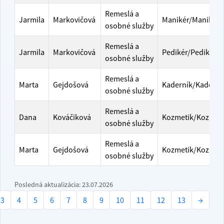
Remeslá a
Jarmila
Markovičová
Manikér/Manikérk
osobné služby
Remeslá a
Jarmila
Markovičová
Pedikér/Pedikérk
osobné služby
Remeslá a
Marta
Gejdošová
Kaderník/Kaderní
osobné služby
Remeslá a
Dana
Kováčiková
Kozmetik/Kozmeti
osobné služby
Remeslá a
Marta
Gejdošová
Kozmetik/Kozmeti
osobné služby
Posledná aktualizácia:
23.07.2026
3
4
5
6
7
8
9
10
11
12
13
→