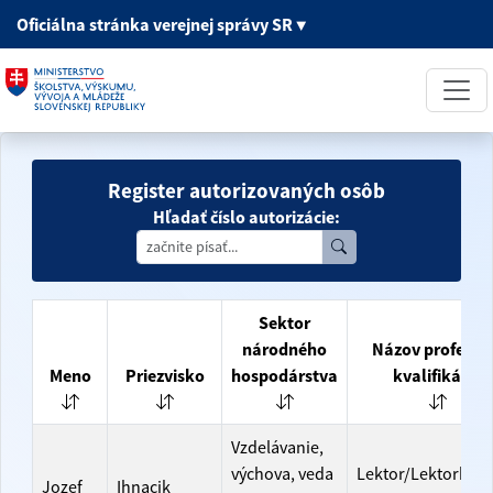
Oficiálna stránka
verejnej správy SR
▼
Register autorizovaných osôb
Hľadať číslo autorizácie:
Sektor
národného
Názov profesijn
Meno
Priezvisko
hospodárstva
kvalifikácie
Vzdelávanie,
výchova, veda
Lektor/Lektorka v
Jozef
Ihnacik