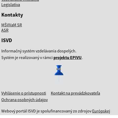
Legislatíva
Kontakty
MŠVVaM SR
ASR
ISVD
Informačný systém vzdelávania dospelých.
Systém je realizovaný v rámci
projektu EPIVU
.
Vyhlásenie o prístupnosti
Kontakt na prevádzkovateľa
Ochrana osobných údajov
Webový portál ISVD je spolufinancovaný zo zdrojov
Európskej
únie
v rámci
Programu Slovensko
.