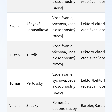
a osobnostný
vzdelávaní dospel
rozvoj
Vzdelávanie,
Jányová
výchova, veda
Lektor/Lektorka v
Emília
Lopušníková
a osobnostný
vzdelávaní dospel
rozvoj
Vzdelávanie,
výchova, veda
Lektor/Lektorka v
Justin
Turzík
a osobnostný
vzdelávaní dospel
rozvoj
Vzdelávanie,
výchova, veda
Lektor/Lektorka v
Tomáš
Perlovský
a osobnostný
vzdelávaní dospel
rozvoj
Remeslá a
Viliam
Sliacky
Barbier/Barbierka
osobné služby