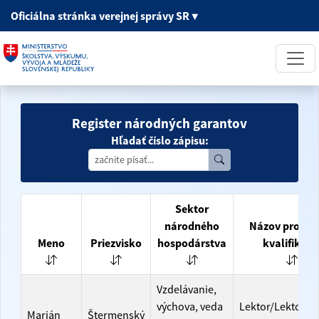
Oficiálna stránka
verejnej správy SR
▼
Register národných garantov
Hľadať číslo zápisu:
Sektor
národného
Názov profesi
Meno
Priezvisko
hospodárstva
kvalifikáci
Vzdelávanie,
výchova, veda
Lektor/Lektorka
Marián
Štermenský