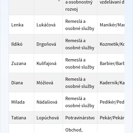
a osobnostný
vzdelávaní dosp
rozvoj
Remeslá a
Lenka
Lukáčová
Manikér/Maniké
osobné služby
Remeslá a
Ildikó
Drgoňová
Kozmetik/Kozme
osobné služby
Remeslá a
Zuzana
Kulifajová
Barbier/Barbier
osobné služby
Remeslá a
Diana
Móžiová
Kaderník/Kader
osobné služby
Remeslá a
Milada
Nádašiová
Pedikér/Pedikér
osobné služby
Tatiana
Lopúchová
Potravinárstvo
Pekár/Pekárka
Obchod,