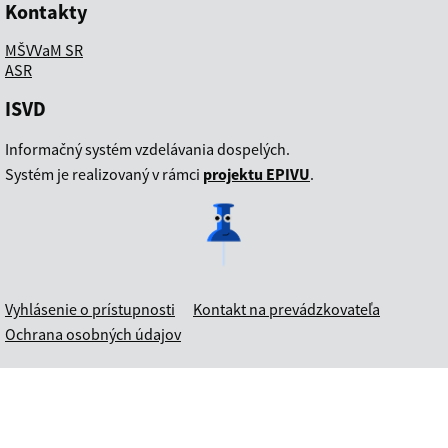
Kontakty
MŠVVaM SR
ASR
ISVD
Informačný systém vzdelávania dospelých.
Systém je realizovaný v rámci
projektu EPIVU
.
Vyhlásenie o prístupnosti
Kontakt na prevádzkovateľa
Ochrana osobných údajov
Webový portál ISVD je spolufinancovaný zo zdrojov
Európskej
únie
v rámci
Programu Slovensko
.
Prevádzkovateľom služby je
Ministerstvo školstva, výskumu,