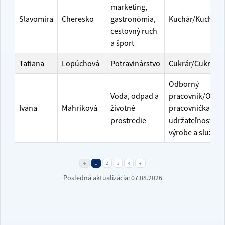
marketing,
Slavomíra
Cheresko
gastronómia,
Kuchár/Kuchárk
cestovný ruch
a šport
Tatiana
Lopúchová
Potravinárstvo
Cukrár/Cukrárk
Odborný
Voda, odpad a
pracovník/Odbo
Ivana
Mahríková
životné
pracovníčka pre
prostredie
udržateľnosť vo
výrobe a službá
←
1
2
3
4
→
Posledná aktualizácia:
07.08.2026