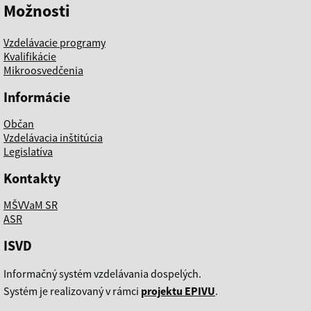
Možnosti
Vzdelávacie programy
Kvalifikácie
Mikroosvedčenia
Informácie
Občan
Vzdelávacia inštitúcia
Legislatíva
Kontakty
MŠVVaM SR
ASR
ISVD
Informačný systém vzdelávania dospelých.
Systém je realizovaný v rámci
projektu EPIVU
.