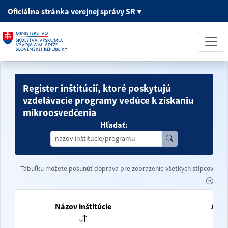
Oficiálna stránka
verejnej správy SR
▼
Register inštitúcií, ktoré poskytujú
vzdelávacie programy vedúce k získaniu
mikroosvedčenia
Hľadať:
Tabuľku môžete posunúť doprava pre zobrazenie všetkých stĺpcov
Názov inštitúcie
Adre