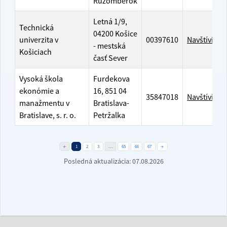
Ružomberok
Letná 1/9,
Technická
04200 Košice
univerzita v
00397610
Navštíviť w
- mestská
Košiciach
časť Sever
Vysoká škola
Furdekova
ekonómie a
16, 851 04
35847018
Navštíviť w
manažmentu v
Bratislava-
Bratislave, s. r. o.
Petržalka
←
1
2
3
…
65
66
67
→
Posledná aktualizácia:
07.08.2026