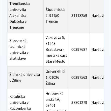
Trenčianska
univerzita
Študentská
Alexandra
2, 91150
31118259
Navštíviť w
Dubčeka v
Trenčín
Trenčíne
Vazovova 5,
Slovenská
81243
technická
Bratislava -
00397687
Navštíviť w
univerzita v
mestská časť
Bratislave
Staré Mesto
Univerzitná
Žilinská univerzita
1, 01026
00397563
Navštíviť w
v Žiline
Žilina
Hrabovská
Katolícka
cesta 1A,
univerzita v
37801279
Navštíviť w
03401
Ružomberku