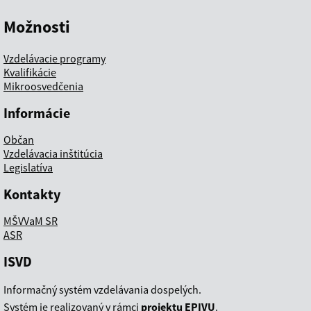
Možnosti
Vzdelávacie programy
Kvalifikácie
Mikroosvedčenia
Informácie
Občan
Vzdelávacia inštitúcia
Legislatíva
Kontakty
MŠVVaM SR
ASR
ISVD
Informačný systém vzdelávania dospelých.
Systém je realizovaný v rámci
projektu EPIVU
.