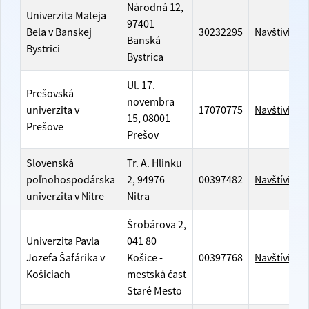
Národná 12,
Univerzita Mateja
97401
Bela v Banskej
30232295
Navštíviť w
Banská
Bystrici
Bystrica
Ul. 17.
Prešovská
novembra
univerzita v
17070775
Navštíviť w
15, 08001
Prešove
Prešov
Slovenská
Tr. A. Hlinku
poľnohospodárska
2, 94976
00397482
Navštíviť w
univerzita v Nitre
Nitra
Šrobárova 2,
Univerzita Pavla
041 80
Jozefa Šafárika v
Košice -
00397768
Navštíviť w
Košiciach
mestská časť
Staré Mesto