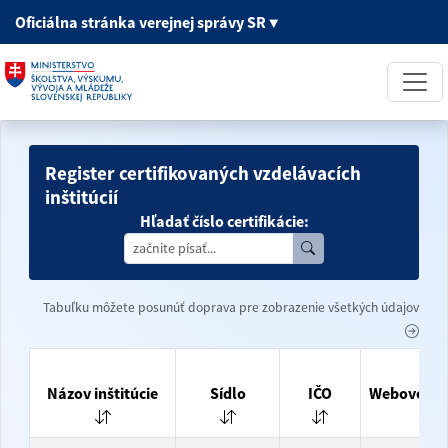
Oficiálna stránka
verejnej správy SR
▼
Register certifikovaných vzdelávacích
inštitúcií
Hľadať číslo certifikácie:
Tabuľku môžete posunúť doprava pre zobrazenie všetkých údajov
Názov inštitúcie
Sídlo
IČO
Webové síd