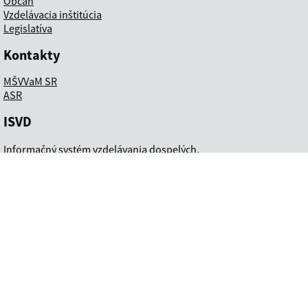
Občan
Vzdelávacia inštitúcia
Legislatíva
Kontakty
MŠVVaM SR
ASR
ISVD
Informačný systém vzdelávania dospelých.
Systém je realizovaný v rámci
projektu EPIVU
.
Vyhlásenie o prístupnosti
Kontakt na prevádzkovateľa
Ochrana osobných údajov
Webový portál ISVD je spolufinancovaný zo zdrojov
Európskej